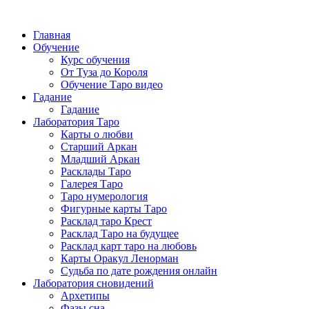
Главная
Обучение
Курс обучения
От Туза до Короля
Обучение Таро видео
Гадание
Гадание
Лаборатория Таро
Карты о любви
Старший Аркан
Младший Аркан
Расклады Таро
Галерея Таро
Таро нумерология
Фигурные карты Таро
Расклад таро Крест
Расклад Таро на будущее
Расклад карт таро на любовь
Карты Оракул Ленорман
Судьба по дате рождения онлайн
Лаборатория сновидений
Архетипы
Фазы сна