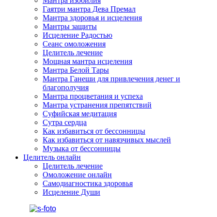
Мантра изобилия
Гаятри мантра Дева Премал
Мантра здоровья и исцеления
Мантры защиты
Исцеление Радостью
Сеанс омоложения
Целитель лечение
Мощная мантра исцеления
Мантра Белой Тары
Мантра Ганеши для привлечения денег и
благополучия
Мантра процветания и успеха
Мантра устранения препятствий
Суфийская медитация
Сутра сердца
Как избавиться от бессонницы
Как избавиться от навязчивых мыслей
Музыка от бессонницы
Целитель онлайн
Целитель лечение
Омоложение онлайн
Самодиагностика здоровья
Исцеление Души