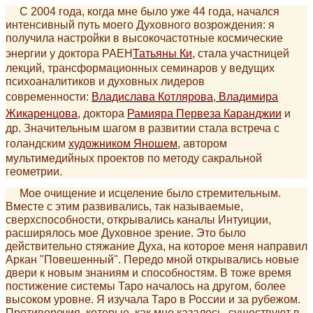
С 2004 года, когда мне было уже 44 года, начался
интенсивный путь моего Духовного возрождения: я
получила настройки в высокочастотные космические
энергии у доктора РАЕН
Татьяны Ки
, стала участницей
лекций, трансформационных семинаров у ведущих
психоаналитиков и духовных лидеров
современности:
Владислава Котлярова
,
Владимира
Жикаренцова
, доктора
Рамияра Первеза Каранджии
и
др. Значительным шагом в развитии стала встреча с
голандским
художником Яношем
, автором
мультимедийных проектов по методу сакральной
геометрии.
Мое очищение и исцеление было стремительным.
Вместе с этим развивались, так называемые,
сверхспособности, открывались каналы Интуиции,
расширялось мое Духовное зрение. Это было
действительно стяжание Духа, на которое меня направил
Аркан "Повешенный". Передо мной открывались новые
двери к новым знаниям и способностям. В тоже время
постижение системы Таро началось на другом, более
высоком уровне. Я изучала Таро в России и за рубежом.
Противоречия, которые, как мне казалось, существуют в