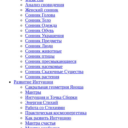
Анализ сновидения
Женский сонник
Сонник Голова
Сонник Тело
Сонник Одежда
Сонник Обувь
Сонник Украшения
Сонник Предметы
Сонник Люди
Сонник животные
Сонник птицы
Сонник пресмыкающиеся
Сонник насекомые
Сонник Сказочные Существа
Сонник растения
Развитие Интуиции
Сакральная геометрия Яноша
Мантры
Интуиция и Точка Сборки
Энергия Стихий
Работа со Стихиями
Практическая космоэнергетика
Как развить Интуицию
Мантра счастья