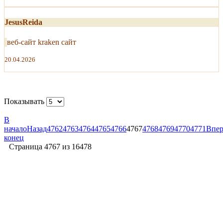
JesusReida
веб-сайт kraken сайт
20.04.2026
Показывать
В
начало
Назад
4762
4763
4764
4765
4766
4767
4768
4769
4770
4771
Впер
конец
Страница 4767 из 16478