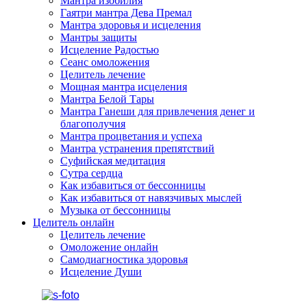
Мантра изобилия
Гаятри мантра Дева Премал
Мантра здоровья и исцеления
Мантры защиты
Исцеление Радостью
Сеанс омоложения
Целитель лечение
Мощная мантра исцеления
Мантра Белой Тары
Мантра Ганеши для привлечения денег и
благополучия
Мантра процветания и успеха
Мантра устранения препятствий
Суфийская медитация
Сутра сердца
Как избавиться от бессонницы
Как избавиться от навязчивых мыслей
Музыка от бессонницы
Целитель онлайн
Целитель лечение
Омоложение онлайн
Самодиагностика здоровья
Исцеление Души