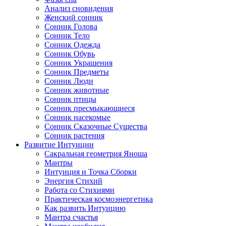
Анализ сновидения
Женский сонник
Сонник Голова
Сонник Тело
Сонник Одежда
Сонник Обувь
Сонник Украшения
Сонник Предметы
Сонник Люди
Сонник животные
Сонник птицы
Сонник пресмыкающиеся
Сонник насекомые
Сонник Сказочные Существа
Сонник растения
Развитие Интуиции
Сакральная геометрия Яноша
Мантры
Интуиция и Точка Сборки
Энергия Стихий
Работа со Стихиями
Практическая космоэнергетика
Как развить Интуицию
Мантра счастья