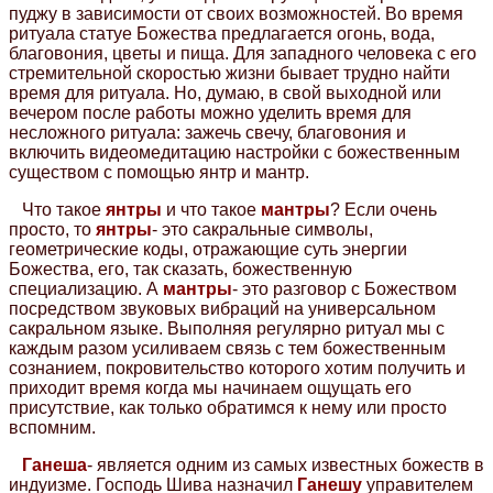
пуджу в зависимости от своих возможностей. Во время
ритуала статуе Божества предлагается огонь, вода,
благовония, цветы и пища. Для западного человека с его
стремительной скоростью жизни бывает трудно найти
время для ритуала. Но, думаю, в свой выходной или
вечером после работы можно уделить время для
несложного ритуала: зажечь свечу, благовония и
включить видеомедитацию настройки с божественным
существом с помощью янтр и мантр.
Что такое
янтры
и что такое
мантры
? Если очень
просто, то
янтры
- это сакральные символы,
геометрические коды, отражающие суть энергии
Божества, его, так сказать, божественную
специализацию. А
мантры
- это разговор с Божеством
посредством звуковых вибраций на универсальном
сакральном языке. Выполняя регулярно ритуал мы с
каждым разом усиливаем связь с тем божественным
сознанием, покровительство которого хотим получить и
приходит время когда мы начинаем ощущать его
присутствие, как только обратимся к нему или просто
вспомним.
Ганеша
- является одним из самых известных божеств в
индуизме. Господь Шива назначил
Ганешу
управителем