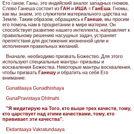
Его ганов. Ганы, это индийский аналог западных гномов.
Слово Ганеша состоит из
ГАН
и
ИША
=
ГанЕша
. Гномы,
как мы знаем, это служители материального царства на
Земле. Таким образом, обращаясь к
Ганеше
, мы просим
его помочь нам в процветании в мире материи. Он
способствует развитию нашего интеллекта, направляет к
правильному решению насущных задач, устраняет
препятствия для достижения жизненной цели и
исполнения правильных желаний.
Вначале, необходимо призвать Божество. Для этого
используют специальные мантры- призывы и
восхваления Божества. Некоторые мантры восхваления,
чтобы призвать
Ганешу
и обратить на себя Его
внимание:
Gunatitaaya Gunadhishaya
GunaPravistaya DhImahi
"Я медитирую на Того, кто выше трех качеств, тому,
кто царствует над этими качествами, тому, кто
прививает эти качества".
Ekdantaaya Vakratundaaya