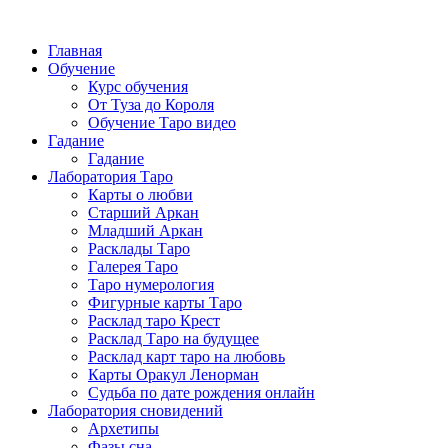
Главная
Обучение
Курс обучения
От Туза до Короля
Обучение Таро видео
Гадание
Гадание
Лаборатория Таро
Карты о любви
Старший Аркан
Младший Аркан
Расклады Таро
Галерея Таро
Таро нумерология
Фигурные карты Таро
Расклад таро Крест
Расклад Таро на будущее
Расклад карт таро на любовь
Карты Оракул Ленорман
Судьба по дате рождения онлайн
Лаборатория сновидений
Архетипы
Фазы сна