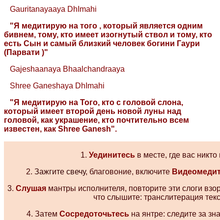
Gauritanayaaya
DhImahi
"Я медитирую на того , который является одним
бивнем, тому, кто имеет изогнутый ствол и тому, кто
есть Сын и самый близкий человек богини Гаури
(Парвати )"
Gajeshaanaya Bhaalchandraaya
Shree Ganeshaya
DhImahi
"
Я медитирую на Того, кто с головой слона,
который имеет второй день новой луны над
головой, как украшение, кто почтительно всем
известен, как Shree Ganesh".
1.
Уединитесь
в месте, где вас никто
2.
Зажгите
свечу
, благовоние, включите
Видеомеди
3.
Слушая
мантры исполнителя, повторите эти слоги взо
что слышите: транслитерация текс
4. Затем
Сосредоточьтесь
на янтре: следите за з