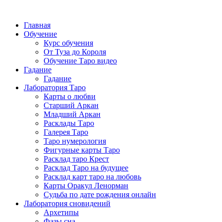
Главная
Обучение
Курс обучения
От Туза до Короля
Обучение Таро видео
Гадание
Гадание
Лаборатория Таро
Карты о любви
Старший Аркан
Младший Аркан
Расклады Таро
Галерея Таро
Таро нумерология
Фигурные карты Таро
Расклад таро Крест
Расклад Таро на будущее
Расклад карт таро на любовь
Карты Оракул Ленорман
Судьба по дате рождения онлайн
Лаборатория сновидений
Архетипы
Фазы сна