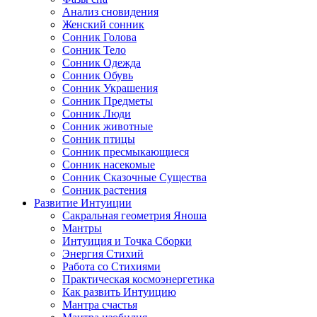
Анализ сновидения
Женский сонник
Сонник Голова
Сонник Тело
Сонник Одежда
Сонник Обувь
Сонник Украшения
Сонник Предметы
Сонник Люди
Сонник животные
Сонник птицы
Сонник пресмыкающиеся
Сонник насекомые
Сонник Сказочные Существа
Сонник растения
Развитие Интуиции
Сакральная геометрия Яноша
Мантры
Интуиция и Точка Сборки
Энергия Стихий
Работа со Стихиями
Практическая космоэнергетика
Как развить Интуицию
Мантра счастья