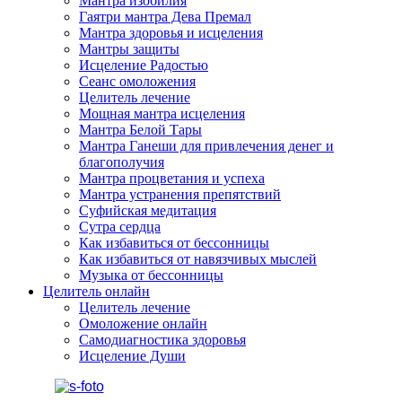
Мантра изобилия
Гаятри мантра Дева Премал
Мантра здоровья и исцеления
Мантры защиты
Исцеление Радостью
Сеанс омоложения
Целитель лечение
Мощная мантра исцеления
Мантра Белой Тары
Мантра Ганеши для привлечения денег и
благополучия
Мантра процветания и успеха
Мантра устранения препятствий
Суфийская медитация
Сутра сердца
Как избавиться от бессонницы
Как избавиться от навязчивых мыслей
Музыка от бессонницы
Целитель онлайн
Целитель лечение
Омоложение онлайн
Самодиагностика здоровья
Исцеление Души