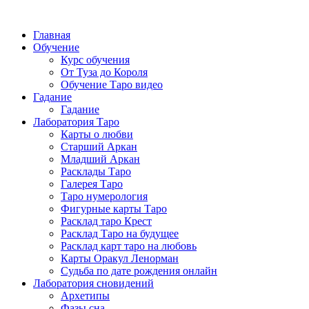
Главная
Обучение
Курс обучения
От Туза до Короля
Обучение Таро видео
Гадание
Гадание
Лаборатория Таро
Карты о любви
Старший Аркан
Младший Аркан
Расклады Таро
Галерея Таро
Таро нумерология
Фигурные карты Таро
Расклад таро Крест
Расклад Таро на будущее
Расклад карт таро на любовь
Карты Оракул Ленорман
Судьба по дате рождения онлайн
Лаборатория сновидений
Архетипы
Фазы сна