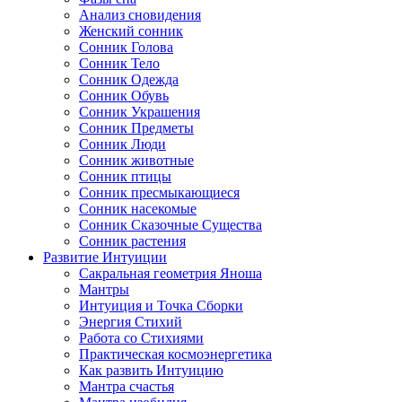
Анализ сновидения
Женский сонник
Сонник Голова
Сонник Тело
Сонник Одежда
Сонник Обувь
Сонник Украшения
Сонник Предметы
Сонник Люди
Сонник животные
Сонник птицы
Сонник пресмыкающиеся
Сонник насекомые
Сонник Сказочные Существа
Сонник растения
Развитие Интуиции
Сакральная геометрия Яноша
Мантры
Интуиция и Точка Сборки
Энергия Стихий
Работа со Стихиями
Практическая космоэнергетика
Как развить Интуицию
Мантра счастья