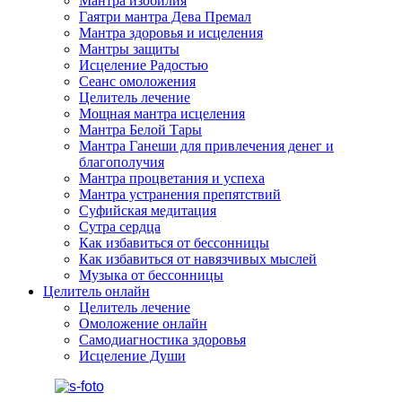
Мантра изобилия
Гаятри мантра Дева Премал
Мантра здоровья и исцеления
Мантры защиты
Исцеление Радостью
Сеанс омоложения
Целитель лечение
Мощная мантра исцеления
Мантра Белой Тары
Мантра Ганеши для привлечения денег и
благополучия
Мантра процветания и успеха
Мантра устранения препятствий
Суфийская медитация
Сутра сердца
Как избавиться от бессонницы
Как избавиться от навязчивых мыслей
Музыка от бессонницы
Целитель онлайн
Целитель лечение
Омоложение онлайн
Самодиагностика здоровья
Исцеление Души