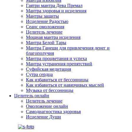
Мантра изобилия
Гаятри мантра Дева Премал
Мантра здоровья и исцеления
Мантры защиты
Исцеление Радостью
Сеанс омоложения
Целитель лечение
Мощная мантра исцеления
Мантра Белой Тары
Мантра Ганеши для привлечения денег и
благополучия
Мантра процветания и успеха
Мантра устранения препятствий
Суфийская медитация
Сутра сердца
Как избавиться от бессонницы
Как избавиться от навязчивых мыслей
Музыка от бессонницы
Целитель онлайн
Целитель лечение
Омоложение онлайн
Самодиагностика здоровья
Исцеление Души