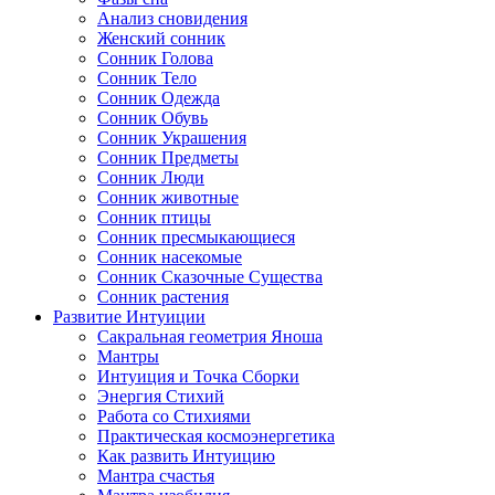
Анализ сновидения
Женский сонник
Сонник Голова
Сонник Тело
Сонник Одежда
Сонник Обувь
Сонник Украшения
Сонник Предметы
Сонник Люди
Сонник животные
Сонник птицы
Сонник пресмыкающиеся
Сонник насекомые
Сонник Сказочные Существа
Сонник растения
Развитие Интуиции
Сакральная геометрия Яноша
Мантры
Интуиция и Точка Сборки
Энергия Стихий
Работа со Стихиями
Практическая космоэнергетика
Как развить Интуицию
Мантра счастья