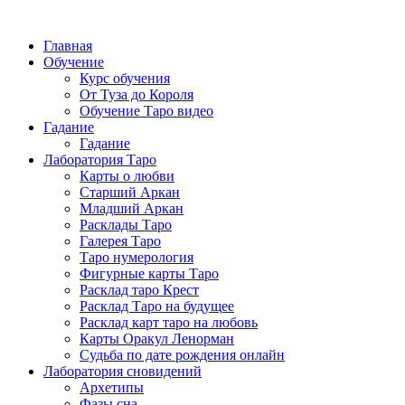
Главная
Обучение
Курс обучения
От Туза до Короля
Обучение Таро видео
Гадание
Гадание
Лаборатория Таро
Карты о любви
Старший Аркан
Младший Аркан
Расклады Таро
Галерея Таро
Таро нумерология
Фигурные карты Таро
Расклад таро Крест
Расклад Таро на будущее
Расклад карт таро на любовь
Карты Оракул Ленорман
Судьба по дате рождения онлайн
Лаборатория сновидений
Архетипы
Фазы сна