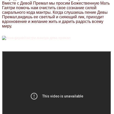
Вместе с Девой Премал мы просим Божественную Мать
Гаятри помочь нам очистить свое сознание силой
сакрального кода мантры. Когда слушаешь пение Девы
Премал,видишь ее светлый и сияющий лик, приходит
вдохновение и желание жить и дарить радость всему
миру.
гаятри мантра дева премал