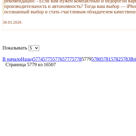
рекомендации: - Если вам нужен компактный и недорогой вари
производительность и автономность? Тогда ваш выбор — iPhone
осознанный выбор и стать счастливым обладателем качественног
30.03.2026
Показывать
В начало
Назад
5774
5775
5776
5777
5778
5779
5780
5781
5782
5783
Вп
Страница 5779 из 16507