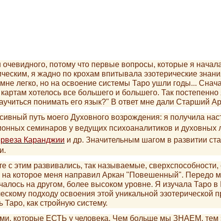
 очевидного, потому что первые вопросы, которые я начала
еским, я жадно по крохам впитывала эзотерические знания
 мне легко, но на освоение системы Таро ушли годы... Сна
к картам хотелось все большего и большего. Так постепенн
аучиться понимать его язык?" В ответ мне дали Старший А
сивный путь моего Духовного возрождения: я получила нас
ционных семинаров у ведущих психоаналитиков и духовных 
рвеза Каранджии
и др. Значительным шагом в развитии ста
и.
с этим развивались, так называемые, сверхспособности,
, на которое меня направил Аркан "Повешенный". Передо 
алось на другом, более высоком уровне. Я изучала Таро в 
ческому подходу освоения этой уникальной эзотерической п
Таро, как стройную систему.
ми, которые ЕСТЬ у человека. Чем больше мы ЗНАЕМ, тем 