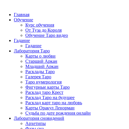
Главная
Обучение
Курс обучения
От Туза до Короля
Обучение Таро видео
Гадание
Гадание
Лаборатория Таро
Карты о любви
Старший Аркан
Младший Аркан
Расклады Таро
Галерея Таро
Таро нумерология
Фигурные карты Таро
Расклад таро Крест
Расклад Таро на будущее
Расклад карт таро на любовь
Карты Оракул Ленорман
Судьба по дате рождения онлайн
Лаборатория сновидений
Архетипы
Фазы сна