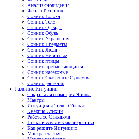
Анализ сновидения
Женский сонник
Сонник Голова
Сонник Тело
Сонник Одежда
Сонник Обувь
Сонник Украшения
Сонник Предметы
Сонник Люди
Сонник животные
Сонник птицы
Сонник пресмыкающиеся
Сонник насекомые
Сонник Сказочные Существа
Сонник растения
Развитие Интуиции
Сакральная геометрия Яноша
Мантры
Интуиция и Точка Сборки
Энергия Стихий
Работа со Стихиями
Практическая космоэнергетика
Как развить Интуицию
Мантра счастья