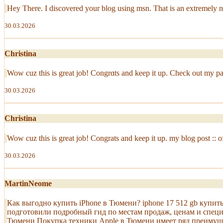
Hey There. I discovered your blog using msn. That is an extremely neat
30.03.2026
Christina
Wow cuz thіs is great job! Congrɑts and keep it up. Cheсk out my page
30.03.2026
Christina
Wow cuz thіs is great job! Congrats and keep it uр. my blog post :: off
30.03.2026
MartinNeome
Как выгодно купить iPhone в Тюмени? iphone 17 512 gb купи
подготовили подробный гид по местам продаж, ценам и специ
Тюмени Покупка техники Apple в Тюмени имеет ряд преимущест