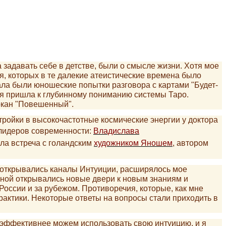
 задавать себе в детстве, были о смысле жизни. Хотя мое
, которых в те далекие атеистические времена было
чала были юношеские попытки разговора с картами "Будет-
о я пришла к глубинному пониманию системы Таро.
ркан "Повешенный".
тройки в высокочастотные космические энергии у доктора
лидеров современности:
Владислава
ла встреча с голандским
художником Яношем
, автором
 открывались каналы Интуиции, расширялось мое
мной открывались новые двери к новым знаниям и
России и за рубежом. Противоречия, которые, как мне
рактики. Некоторые ответы на вопросы стали приходить в
эффективнее можем использовать свою интуицию, и я