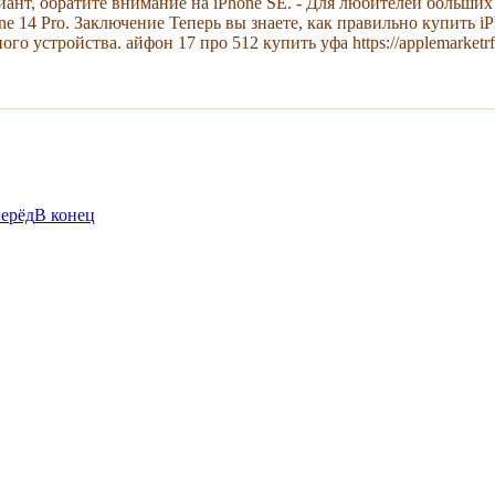
ант, обратите внимание на iPhone SE. - Для любителей больших
 14 Pro. Заключение Теперь вы знаете, как правильно купить i
о устройства. айфон 17 про 512 купить уфа https://applemarketrf
ерёд
В конец