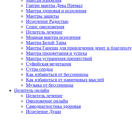
Мантра изобилия
Гаятри мантра Дева Премал
Мантра здоровья и исцеления
Мантры защиты
Исцеление Радостью
Сеанс омоложения
Целитель лечение
Мощная мантра исцеления
Мантра Белой Тары
Мантра Ганеши для привлечения денег и благопол
Мантра процветания и успеха
Мантра устранения препятствий
Суфийская медитация
Сутра сердца
Как избавиться от бессонницы
Как избавиться от навязчивых мыслей
Музыка от бессонницы
Целитель онлайн
Целитель лечение
Омоложение онлайн
Самодиагностика здоровья
Исцеление Души
.