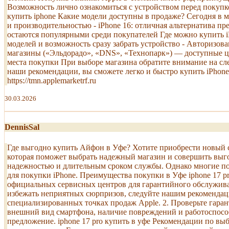
Возможность лично ознакомиться с устройством перед покупко
купить iphone Какие модели доступны в продаже? Сегодня в 
и производительностью - iPhone 16: отличная альтернатива 
остаются популярными среди покупателей Где можно купить 
моделей и возможность сразу забрать устройство - Авторизо
магазины («Эльдорадо», «DNS», «Технопарк») — доступные це
места покупки При выборе магазина обратите внимание на сл
наши рекомендации, вы сможете легко и быстро купить iPhone
https://tmn.applemarketrf.ru
30.03.2026
DennisSal
Где выгодно купить Айфон в Уфе? Хотите приобрести новый с
которая поможет выбрать надежный магазин и совершить выго
надежностью и длительным сроком службы. Однако многие по
для покупки iPhone. Преимущества покупки в Уфе iphone 17 p
официальных сервисных центров для гарантийного обслуживан
избежать неприятных сюрпризов, следуйте нашим рекомендац
специализированных точках продаж Apple. 2. Проверьте гаран
внешний вид смартфона, наличие повреждений и работоспособ
предложение. iphone 17 pro купить в уфе Рекомендации по выб