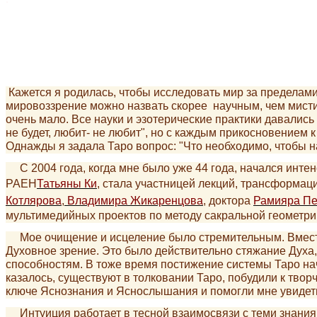
Кажется я родилась, чтобы исследовать мир за пределами
мировоззрение можно назвать скорее научным, чем мистич
очень мало. Все науки и эзотерические практики давались
не будет, любит- не любит", но с каждым прикосновением 
Однажды я задала Таро вопрос: "Что необходимо, чтобы н
С 2004 года, когда мне было уже 44 года, начался интен
РАЕН
Татьяны Ки
, стала участницей лекций, трансформа
Котлярова
,
Владимира Жикаренцова
, доктора
Рамияра Пе
мультимедийных проектов по методу сакральной геометри
Мое очищение и исцеление было стремительным. Вместе 
Духовное зрение. Это было действительно стяжание Духа
способностям. В тоже время постижение системы Таро нач
казалось, существуют в толковании Таро, побудили к твор
ключе Яснознания и Яснослышания и помогли мне увидеть 
Интуиция работает в тесной взаимосвязи с теми знания