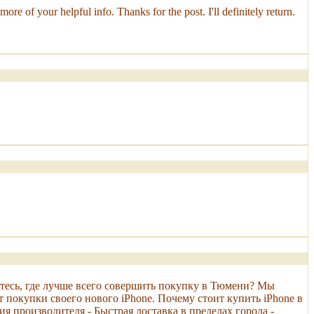
re of your helpful info. Thanks for the post. I'll definitely return.
етесь, где лучше всего совершить покупку в Тюмени? Мы
покупки своего нового iPhone. Почему стоит купить iPhone в
 производителя - Быстрая доставка в пределах города -