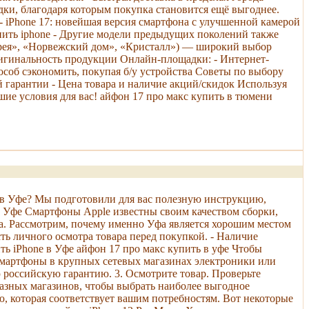
дки, благодаря которым покупка становится ещё выгоднее.
 iPhone 17: новейшая версия смартфона с улучшенной камерой
пить iphone - Другие модели предыдущих поколений также
ерея», «Норвежский дом», «Кристалл») — широкий выбор
ригинальность продукции Онлайн-площадки: - Интернет-
соб сэкономить, покупая б/у устройства Советы по выбору
 гарантии - Цена товара и наличие акций/скидок Используя
ие условия для вас! айфон 17 про макс купить в тюмени
e в Уфе? Мы подготовили для вас полезную инструкцию,
в Уфе Смартфоны Apple известны своим качеством сборки,
а. Рассмотрим, почему именно Уфа является хорошим местом
ть личного осмотра товара перед покупкой. - Наличие
ь iPhone в Уфе айфон 17 про макс купить в уфе Чтобы
смартфоны в крупных сетевых магазинах электроники или
 российскую гарантию. 3. Осмотрите товар. Проверьте
азных магазинов, чтобы выбрать наиболее выгодное
ю, которая соответствует вашим потребностям. Вот некоторые