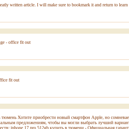
ly written article. I will make sure to bookmark it and return to learn mo
 - office fit out
ice fit out
ть тюмень Хотите приобрести новый смартфон Apple, но сомнева
альным предложениям, чтобы вы могли выбрать лучший вариант 
в: iphone 17 pro 512gb купить в тюмени - Официальная гарантия