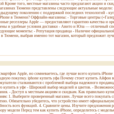
й Кроме того, местные магазины часто предлагают акции и ски
магазинах Тюмени представлены следующие актуальные модели: -
предыдущему поколению с поддержкой последних технологий - ку
iPhone в Тюмени? Оффлайн-магазины: - Торговые центры («Гал
ванные реселлеры Apple — предоставляют гарантию качества и о
ны и удобные условия доставки - Авито и Юла — отличный спо
едующие моменты: - Репутация продавца - Наличие официальной
 в Тюмени, выбрав именно тот магазин, который предложит лучш
мартфон Apple, но сомневаетесь, где лучше всего купить iPhon
дную покупку. iphone купить уфа Почему стоит купить Айфон 
купатели сталкиваются с проблемой выбора надежного продавц
ro купить в уфе - Широкий выбор моделей и цветов. - Возможнос
ия. - Доступ к местным акциям и скидкам. Как правильно купит
иям: 1. Выберите проверенный магазин. Лучше всего покупать 
тию. Обязательно убедитесь, что устройство имеет официальную
ность всех функций. 4. Сравните цены. Изучите предложения р
ору модели Перед тем как купить iPhone, определитесь с модель