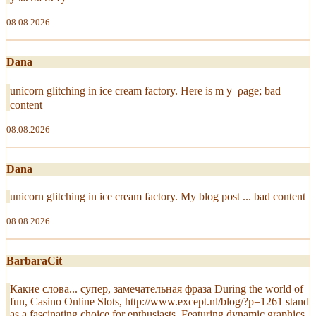
08.08.2026
Dana
unicorn glitching іn ice cream factory. Нere is mｙ ρage; bad
content
08.08.2026
Dana
unicorn glitching in ice cream factory. Mу blog post ... bad content
08.08.2026
BarbaraCit
Какие слова... супер, замечательная фраза During the world of
fun, Casino Online Slots, http://www.except.nl/blog/?p=1261 stand
as a fascinating choice for enthusiasts. Featuring dynamic graphics