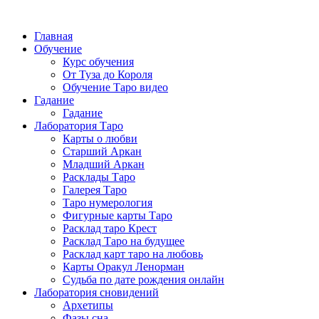
Главная
Обучение
Курс обучения
От Туза до Короля
Обучение Таро видео
Гадание
Гадание
Лаборатория Таро
Карты о любви
Старший Аркан
Младший Аркан
Расклады Таро
Галерея Таро
Таро нумерология
Фигурные карты Таро
Расклад таро Крест
Расклад Таро на будущее
Расклад карт таро на любовь
Карты Оракул Ленорман
Судьба по дате рождения онлайн
Лаборатория сновидений
Архетипы
Фазы сна