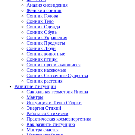
Анализ сновидения
Женский сонник
Сонник Голова
Сонник Тело
Сонник Одежда
Сонник Обувь
Сонник Украшения
Сонник Предметы
Сонник Люди
Сонник животные
Сонник птицы
Сонник пресмыкающиеся
Сонник насекомые
Сонник Сказочные Существа
Сонник растения
Развитие Интуиции
Сакральная геометрия Яноша
Мантры
Интуиция и Точка Сборки
Энергия Стихий
Работа со Стихиями
Практическая космоэнергетика
Как развить Интуицию
Мантра счастья