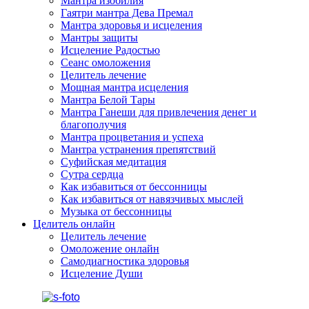
Мантра изобилия
Гаятри мантра Дева Премал
Мантра здоровья и исцеления
Мантры защиты
Исцеление Радостью
Сеанс омоложения
Целитель лечение
Мощная мантра исцеления
Мантра Белой Тары
Мантра Ганеши для привлечения денег и
благополучия
Мантра процветания и успеха
Мантра устранения препятствий
Суфийская медитация
Сутра сердца
Как избавиться от бессонницы
Как избавиться от навязчивых мыслей
Музыка от бессонницы
Целитель онлайн
Целитель лечение
Омоложение онлайн
Самодиагностика здоровья
Исцеление Души