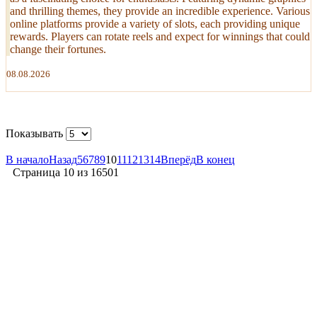
and thrilling themes, they provide an incredible experience. Various
online platforms provide a variety of slots, each providing unique
rewards. Players can rotate reels and expect for winnings that could
change their fortunes.
08.08.2026
Показывать
В начало
Назад
5
6
7
8
9
10
11
12
13
14
Вперёд
В конец
Страница 10 из 16501