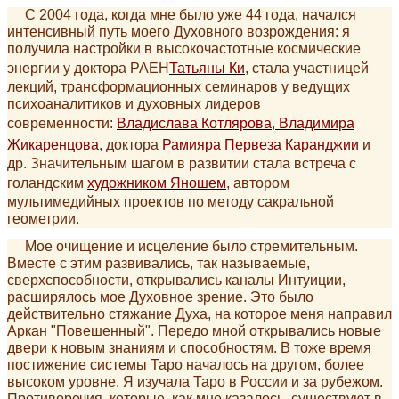
С 2004 года, когда мне было уже 44 года, начался
интенсивный путь моего Духовного возрождения: я
получила настройки в высокочастотные космические
энергии у доктора РАЕН
Татьяны Ки
, стала участницей
лекций, трансформационных семинаров у ведущих
психоаналитиков и духовных лидеров
современности:
Владислава Котлярова
,
Владимира
Жикаренцова
, доктора
Рамияра Первеза Каранджии
и
др. Значительным шагом в развитии стала встреча с
голандским
художником Яношем
, автором
мультимедийных проектов по методу сакральной
геометрии.
Мое очищение и исцеление было стремительным.
Вместе с этим развивались, так называемые,
сверхспособности, открывались каналы Интуиции,
расширялось мое Духовное зрение. Это было
действительно стяжание Духа, на которое меня направил
Аркан "Повешенный". Передо мной открывались новые
двери к новым знаниям и способностям. В тоже время
постижение системы Таро началось на другом, более
высоком уровне. Я изучала Таро в России и за рубежом.
Противоречия, которые, как мне казалось, существуют в