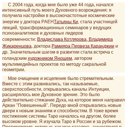
С 2004 года, когда мне было уже 44 года, начался
интенсивный путь моего Духовного возрождения: я
получила настройки в высокочастотные космические
энергии у доктора РАЕН
Татьяны Ки
, стала участницей
лекций, трансформационных семинаров у ведущих
психоаналитиков и духовных лидеров
современности:
Владислава Котлярова
,
Владимира
Жикаренцова
, доктора
Рамияра Первеза Каранджии
и
др. Значительным шагом в развитии стала встреча с
голандским
художником Яношем
, автором
мультимедийных проектов по методу сакральной
геометрии.
Мое очищение и исцеление было стремительным.
Вместе с этим развивались, так называемые,
сверхспособности, открывались каналы Интуиции,
расширялось мое Духовное зрение. Это было
действительно стяжание Духа, на которое меня направил
Аркан "Повешенный". Передо мной открывались новые
двери к новым знаниям и способностям. В тоже время
постижение системы Таро началось на другом, более
высоком уровне. Я изучала Таро в России и за рубежом.
Противоречия, которые, как мне казалось, существуют в