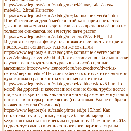
https://www.legnostyle.ru/catalog/mebel/elitnaya-detskaya-
mebel/d1-2.html Качество
https://www.legnostyle.ru/catalog/mejkomnatnie-dveri/a7.html
Приобретение моделей мебели этой категории считается
удачным вложением средств, так как со временем её цена не
только не снижается, но зачастую даже растёт
https://www.legnostyle.ru/catalog/inter-eri/?PAGEN_1=13
Изделия не теряют форму, не снижают прочность, их цвета
продолжают оставаться такими же сочными
https://www.legnostyle.ru/catalog/mejkomnatnie-dveri/vhodnie-
dveri/vhodnaya-dver-e26.html Для изготовления в большинстве
случаев используются натуральные и особо ценные
материалы https://www.legnostyle.ru/proizvodstvo/dveri-iz-
dereva/mejkomnatnie/ Не стоит забывать о том, что на элитной
кухне должна располагаться элитная сантехника
https://www.legnostyle.ru/catalog/mebel/kabinety/kb-25.html Но
какой бы дорогой и качественной она не была, трубы всегда
стараются скрыть, так как они никоим образом не могут быть
вписаны в интерьер помещения (если только Вы не выбрали
в качестве стиля Стимпанк)
https://www.legnostyle.ru/catalog/inter-eri/pt-15.html Как
свидетельствуют данные, которые были обнародованы
Федеральным статистическим ведомством Германии, в 2018
году статус самого крупного торгового партнера страны