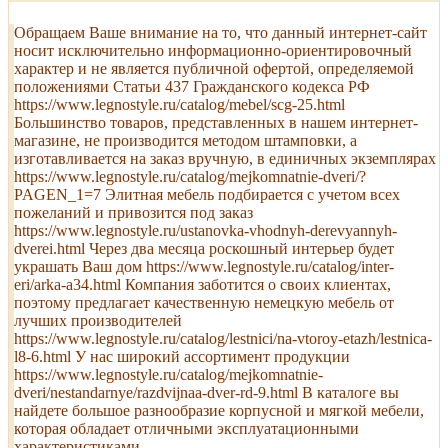
Обращаем Ваше внимание на то, что данный интернет-сайт
носит исключительно информационно-ориентировочный
характер и не является публичной офертой, определяемой
положениями Статьи 437 Гражданского кодекса РФ
https://www.legnostyle.ru/catalog/mebel/scg-25.html
Большинство товаров, представленных в нашем интернет-
магазине, не производится методом штамповки, а
изготавливается на заказ вручную, в единичных экземплярах
https://www.legnostyle.ru/catalog/mejkomnatnie-dveri/?
PAGEN_1=7 Элитная мебель подбирается с учетом всех
пожеланий и привозится под заказ
https://www.legnostyle.ru/ustanovka-vhodnyh-derevyannyh-
dverei.html Через два месяца роскошный интерьер будет
украшать Ваш дом https://www.legnostyle.ru/catalog/inter-
eri/arka-a34.html Компания заботится о своих клиентах,
поэтому предлагает качественную немецкую мебель от
лучших производителей
https://www.legnostyle.ru/catalog/lestnici/na-vtoroy-etazh/lestnica-
l8-6.html У нас широкий ассортимент продукции
https://www.legnostyle.ru/catalog/mejkomnatnie-
dveri/nestandarnye/razdvijnaa-dver-rd-9.html В каталоге вы
найдете большое разнообразие корпусной и мягкой мебели,
которая обладает отличными эксплуатационными
характеристиками