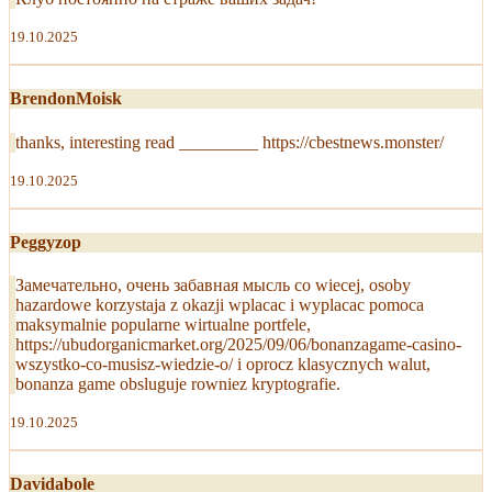
19.10.2025
BrendonMoisk
thanks, interesting read _________ https://cbestnews.monster/
19.10.2025
Peggyzop
Замечательно, очень забавная мысль co wiecej, osoby
hazardowe korzystaja z okazji wplacac i wyplacac pomoca
maksymalnie popularne wirtualne portfele,
https://ubudorganicmarket.org/2025/09/06/bonanzagame-casino-
wszystko-co-musisz-wiedzie-o/ i oprocz klasycznych walut,
bonanza game obsluguje rowniez kryptografie.
19.10.2025
Davidabole