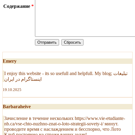
Содержание
*
Emery
I enjoy this website - its so usefull and helpfull. My blog; تبلیغات
اینستاگرام در ایران
19.10.2025
Barbaraheive
Зачисление в течение нескольких https://www.vie-etudiante-
nb.ca/vse-chto-nuzhno-znat-o-loto-strategii-sovety-i/ минут.
проводите время с наслаждением и бесспорно, что Лото
Клуб постоянно на страже ваших задач!