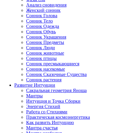
Анализ сновидения
Женский сонник
Сонник Голова
Сонник Тело
Сонник Одежда
Сонник Обувь
Сонник Украшения
Сонник Предметы
Сонник Люди
Сонник животные
Сонник птицы
Сонник пресмыкающиеся
Сонник насекомые
Сонник Сказочные Существа
Сонник растения
Развитие Интуиции
Сакральная геометрия Яноша
Мантры
Интуиция и Точка Сборки
Энергия Стихий
Работа со Стихиями
Практическая космоэнергетика
Как развить Интуицию
Мантра счастья