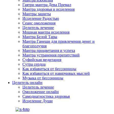
Мантра изобилия
Гаятри мантра Дева Премал
Мантра здоровья и исцеления
Мантры защиты
Исцеление Радостью
Сеанс омоложения
Целитель лечение
Мощная мантра исцеления
Мантра Белой Тары
Мантра Ганеши для привлечения денег и
благополучия
Мантра процветания и успеха
Мантра устранения препятствий
Суфийская медитация
Сутра сердца
Как избавиться от бессонницы
Как избавиться от навязчивых мыслей
Музыка от бессонницы
Целитель онлайн
Целитель лечение
Омоложение онлайн
Самодиагностика здоровья
Исцеление Души