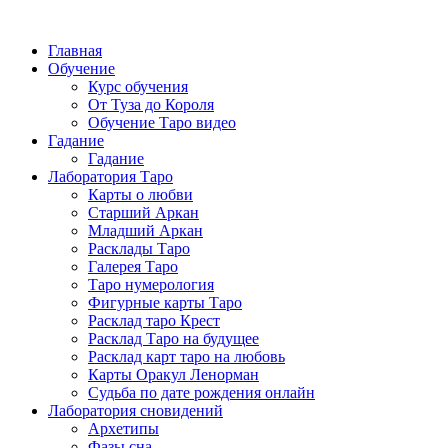
Главная
Обучение
Курс обучения
От Туза до Короля
Обучение Таро видео
Гадание
Гадание
Лаборатория Таро
Карты о любви
Старший Аркан
Младший Аркан
Расклады Таро
Галерея Таро
Таро нумерология
Фигурные карты Таро
Расклад таро Крест
Расклад Таро на будущее
Расклад карт таро на любовь
Карты Оракул Ленорман
Судьба по дате рождения онлайн
Лаборатория сновидений
Архетипы
Фазы сна