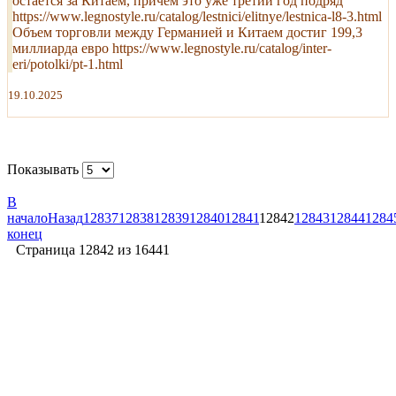
остается за Китаем, причем это уже третий год подряд
https://www.legnostyle.ru/catalog/lestnici/elitnye/lestnica-l8-3.html
Объем торговли между Германией и Китаем достиг 199,3
миллиарда евро https://www.legnostyle.ru/catalog/inter-
eri/potolki/pt-1.html
19.10.2025
Показывать
В
начало
Назад
12837
12838
12839
12840
12841
12842
12843
12844
1284
конец
Страница 12842 из 16441