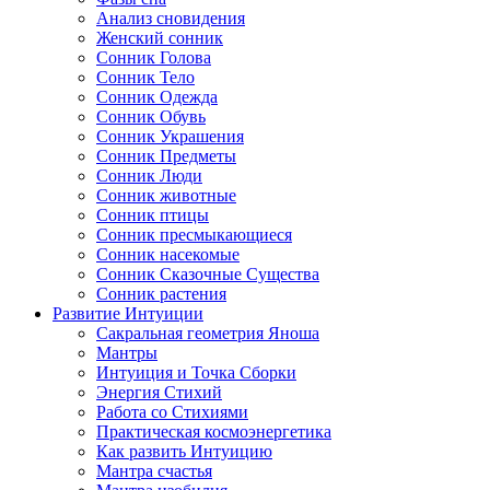
Анализ сновидения
Женский сонник
Сонник Голова
Сонник Тело
Сонник Одежда
Сонник Обувь
Сонник Украшения
Сонник Предметы
Сонник Люди
Сонник животные
Сонник птицы
Сонник пресмыкающиеся
Сонник насекомые
Сонник Сказочные Существа
Сонник растения
Развитие Интуиции
Сакральная геометрия Яноша
Мантры
Интуиция и Точка Сборки
Энергия Стихий
Работа со Стихиями
Практическая космоэнергетика
Как развить Интуицию
Мантра счастья