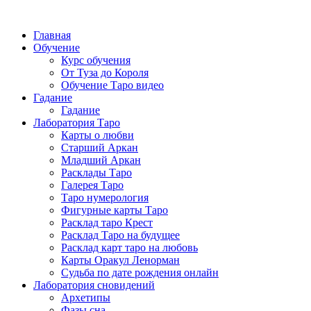
Главная
Обучение
Курс обучения
От Туза до Короля
Обучение Таро видео
Гадание
Гадание
Лаборатория Таро
Карты о любви
Старший Аркан
Младший Аркан
Расклады Таро
Галерея Таро
Таро нумерология
Фигурные карты Таро
Расклад таро Крест
Расклад Таро на будущее
Расклад карт таро на любовь
Карты Оракул Ленорман
Судьба по дате рождения онлайн
Лаборатория сновидений
Архетипы
Фазы сна