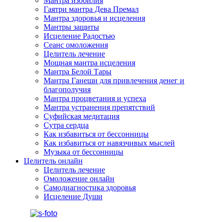
Мантра изобилия
Гаятри мантра Дева Премал
Мантра здоровья и исцеления
Мантры защиты
Исцеление Радостью
Сеанс омоложения
Целитель лечение
Мощная мантра исцеления
Мантра Белой Тары
Мантра Ганеши для привлечения денег и
благополучия
Мантра процветания и успеха
Мантра устранения препятствий
Суфийская медитация
Сутра сердца
Как избавиться от бессонницы
Как избавиться от навязчивых мыслей
Музыка от бессонницы
Целитель онлайн
Целитель лечение
Омоложение онлайн
Самодиагностика здоровья
Исцеление Души