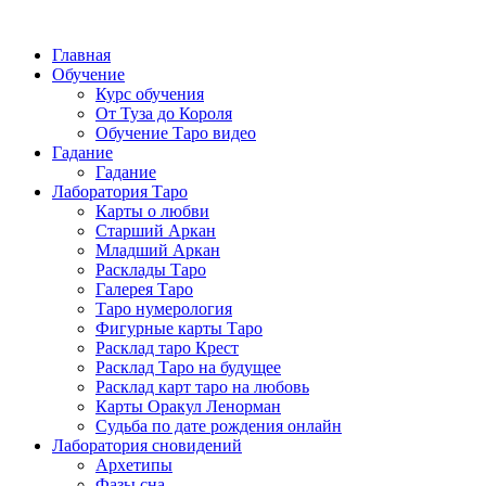
Главная
Обучение
Курс обучения
От Туза до Короля
Обучение Таро видео
Гадание
Гадание
Лаборатория Таро
Карты о любви
Старший Аркан
Младший Аркан
Расклады Таро
Галерея Таро
Таро нумерология
Фигурные карты Таро
Расклад таро Крест
Расклад Таро на будущее
Расклад карт таро на любовь
Карты Оракул Ленорман
Судьба по дате рождения онлайн
Лаборатория сновидений
Архетипы
Фазы сна