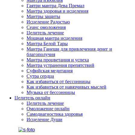
Мантра изобилия
Гаятри мантра Дева Премал
Мантра здоровья и исцеления
Мантры защиты
Исцеление Радостью
Сеанс омоложения
Целитель лечение
Мощная мантра исцеления
Мантра Белой Тары
Мантра Ганеши для привлечения денег и
благополучия
Мантра процветания и успеха
Мантра устранения препятствий
Суфийская медитация
Сутра сердца
Как избавиться от бессонницы
Как избавиться от навязчивых мыслей
Музыка от бессонницы
Целитель онлайн
Целитель лечение
Омоложение онлайн
Самодиагностика здоровья
Исцеление Души