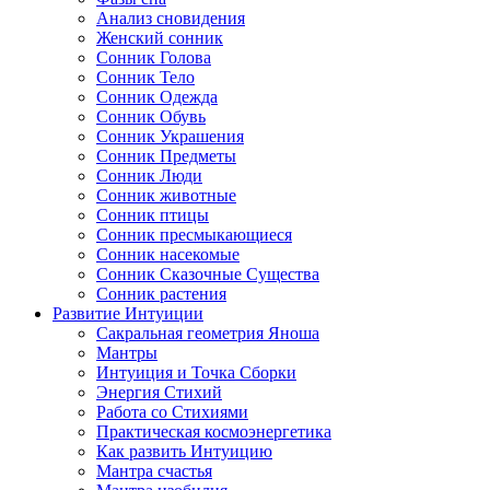
Анализ сновидения
Женский сонник
Сонник Голова
Сонник Тело
Сонник Одежда
Сонник Обувь
Сонник Украшения
Сонник Предметы
Сонник Люди
Сонник животные
Сонник птицы
Сонник пресмыкающиеся
Сонник насекомые
Сонник Сказочные Существа
Сонник растения
Развитие Интуиции
Сакральная геометрия Яноша
Мантры
Интуиция и Точка Сборки
Энергия Стихий
Работа со Стихиями
Практическая космоэнергетика
Как развить Интуицию
Мантра счастья