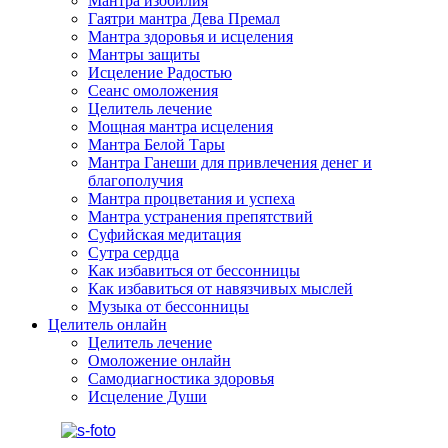
Мантра изобилия
Гаятри мантра Дева Премал
Мантра здоровья и исцеления
Мантры защиты
Исцеление Радостью
Сеанс омоложения
Целитель лечение
Мощная мантра исцеления
Мантра Белой Тары
Мантра Ганеши для привлечения денег и
благополучия
Мантра процветания и успеха
Мантра устранения препятствий
Суфийская медитация
Сутра сердца
Как избавиться от бессонницы
Как избавиться от навязчивых мыслей
Музыка от бессонницы
Целитель онлайн
Целитель лечение
Омоложение онлайн
Самодиагностика здоровья
Исцеление Души