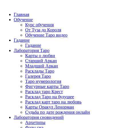
Главная
Обучение
Курс обучения
От Туза до Короля
Обучение Таро видео
Гадание
Гадание
Лаборатория Таро
Карты о любви
Старший Аркан
Младший Аркан
Расклады Таро
Галерея Таро
Таро нумерология
Фигурные карты Таро
Расклад таро Крест
Расклад Таро на будущее
Расклад карт таро на любовь
Карты Оракул Ленорман
Судьба по дате рождения онлайн
Лаборатория сновидений
Архетипы
Фазы сна