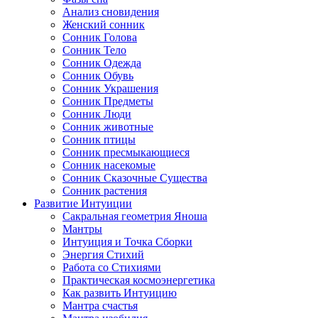
Анализ сновидения
Женский сонник
Сонник Голова
Сонник Тело
Сонник Одежда
Сонник Обувь
Сонник Украшения
Сонник Предметы
Сонник Люди
Сонник животные
Сонник птицы
Сонник пресмыкающиеся
Сонник насекомые
Сонник Сказочные Существа
Сонник растения
Развитие Интуиции
Сакральная геометрия Яноша
Мантры
Интуиция и Точка Сборки
Энергия Стихий
Работа со Стихиями
Практическая космоэнергетика
Как развить Интуицию
Мантра счастья