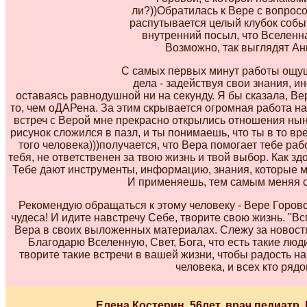
ли?))Обратилась к Вере с вопросо
распутывается целый клубок событ
внутренний посыл, что Вселенна
Возможно, так выглядят А
С самых первых минут работы ощущ
дела - задействуя свои знания, и
оставаясь равнодушной ни на секунду. Я бы сказала, Ве
то, чем оДАРена. За этим скрывается огромная работа на
встреч с Верой мне прекрасно открылись отношения ныне
рисунок сложился в пазл, и ты понимаешь, что ты в то вр
того человека)))получается, что Вера помогает тебе раб
тебя, не ответственен за твою жизнь и твой выбор. Как зд
Тебе дают инструменты, информацию, знания, которые м
И применяешь, тем самым меняя с
Рекомендую обращаться к этому человеку - Вере Горово
чудеса! И идите навстречу Себе, творите свою жизнь. "В
Вера в своих выложенных материалах. Слежу за новост
Благодарю Вселенную, Свет, Бога, что есть такие люди
творите такие встречи в вашей жизни, чтобы радость н
человека, и всех кто рядо
Елена Костерин, 56лет, врач педиатр,