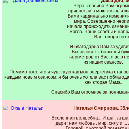
Даша Дво, 3
Вера, спасибо Вам огром
привнесли в мою жизнь и жи
Вами кардинально изменили
мира. Совершенно неопи
начали происходить изменени
могла. Ваши советы и напр
Вас говорят и о
Я благодарна Вам за удив
Вы человек с большой букв
километров от Вас, я всю н
из наших сеансов.
Помимо того, что я чувствую как моя энергетика стано
каждым новым сеансом, я бы очень хотела вас поблагод
как вторая Мама.
Спасибо Вам огромное за понимани
Наталья Смирнова, 35ле
Вселенная волшебна... И шаг за ша
дарит нам любовь , мир, силу и ..
Горовой, с которой познаком