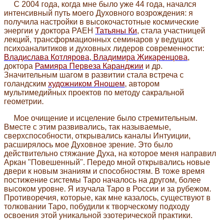
С 2004 года, когда мне было уже 44 года, начался
интенсивный путь моего Духовного возрождения: я
получила настройки в высокочастотные космические
энергии у доктора РАЕН
Татьяны Ки
, стала участницей
лекций, трансформационных семинаров у ведущих
психоаналитиков и духовных лидеров современности:
Владислава Котлярова
,
Владимира Жикаренцова
,
доктора
Рамияра Первеза Каранджии
и др.
Значительным шагом в развитии стала встреча с
голандским
художником Яношем
, автором
мультимедийных проектов по методу сакральной
геометрии.
Мое очищение и исцеление было стремительным.
Вместе с этим развивались, так называемые,
сверхспособности, открывались каналы Интуиции,
расширялось мое Духовное зрение. Это было
действительно стяжание Духа, на которое меня направил
Аркан "Повешенный". Передо мной открывались новые
двери к новым знаниям и способностям. В тоже время
постижение системы Таро началось на другом, более
высоком уровне. Я изучала Таро в России и за рубежом.
Противоречия, которые, как мне казалось, существуют в
толковании Таро, побудили к творческому подходу
освоения этой уникальной эзотерической практики.