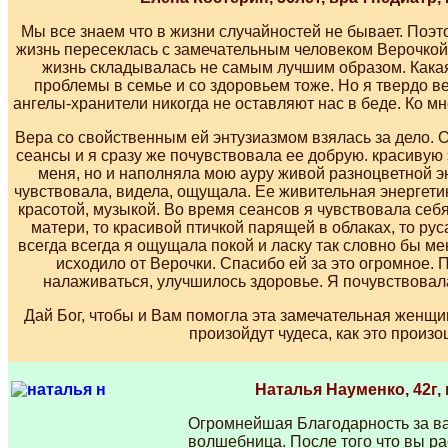
Мы все знаем что в жизни случайностей не бывает. Поэ
жизнь пересеклась с замечательным человеком Верочкой.
жизнь складывалась не самым лучшим образом. Какая
проблемы в семье и со здоровьем тоже. Но я твердо 
ангелы-хранители никогда не оставляют нас в беде. Ко м
Вера со свойственным ей энтузиазмом взялась за дело. 
сеансы и я сразу же почувствовала ее добрую. красивую 
меня, но и наполняла мою ауру живой разноцветной эн
чувствовала, видела, ощущала. Ее живительная энергети
красотой, музыкой. Во время сеансов я чувствовала себ
матери, то красивой птичкой парящей в облаках, то ру
всегда всегда я ощущала покой и ласку так словно бы ме
исходило от Верочки. Спасибо ей за это огромное. 
налаживаться, улучшилось здоровье.
Я почувствовала
Дай Бог, чтобы и Вам помогла эта замечательная женщи
произойдут чудеса, как это произ
Наталья Науменко, 42г, г.
Огромнейшая Благодарность за ва
волшебница. После того что вы ра