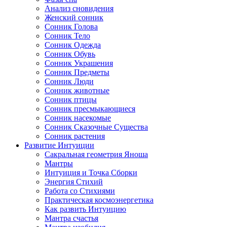
Анализ сновидения
Женский сонник
Сонник Голова
Сонник Тело
Сонник Одежда
Сонник Обувь
Сонник Украшения
Сонник Предметы
Сонник Люди
Сонник животные
Сонник птицы
Сонник пресмыкающиеся
Сонник насекомые
Сонник Сказочные Существа
Сонник растения
Развитие Интуиции
Сакральная геометрия Яноша
Мантры
Интуиция и Точка Сборки
Энергия Стихий
Работа со Стихиями
Практическая космоэнергетика
Как развить Интуицию
Мантра счастья