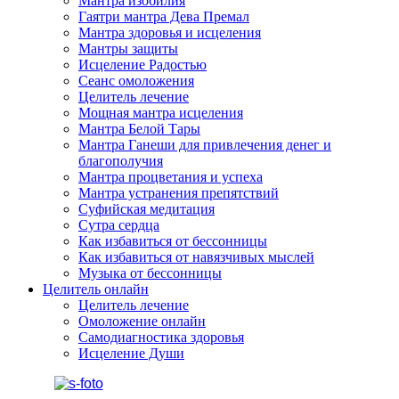
Мантра изобилия
Гаятри мантра Дева Премал
Мантра здоровья и исцеления
Мантры защиты
Исцеление Радостью
Сеанс омоложения
Целитель лечение
Мощная мантра исцеления
Мантра Белой Тары
Мантра Ганеши для привлечения денег и
благополучия
Мантра процветания и успеха
Мантра устранения препятствий
Суфийская медитация
Сутра сердца
Как избавиться от бессонницы
Как избавиться от навязчивых мыслей
Музыка от бессонницы
Целитель онлайн
Целитель лечение
Омоложение онлайн
Самодиагностика здоровья
Исцеление Души