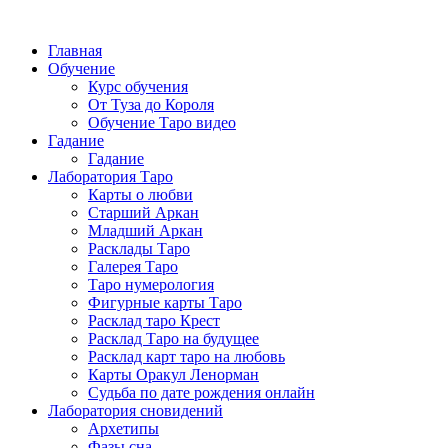
Главная
Обучение
Курс обучения
От Туза до Короля
Обучение Таро видео
Гадание
Гадание
Лаборатория Таро
Карты о любви
Старший Аркан
Младший Аркан
Расклады Таро
Галерея Таро
Таро нумерология
Фигурные карты Таро
Расклад таро Крест
Расклад Таро на будущее
Расклад карт таро на любовь
Карты Оракул Ленорман
Судьба по дате рождения онлайн
Лаборатория сновидений
Архетипы
Фазы сна