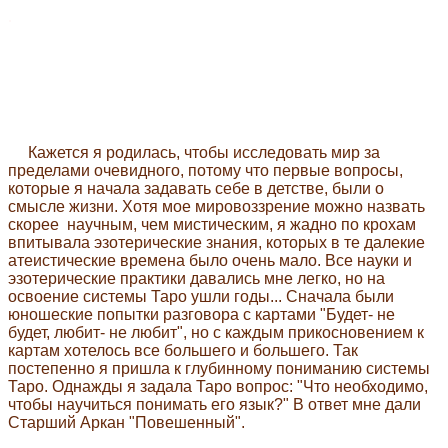
.
Кажется я родилась, чтобы исследовать мир за
пределами очевидного, потому что первые вопросы,
которые я начала задавать себе в детстве, были о
смысле жизни. Хотя мое мировоззрение можно назвать
скорее научным, чем мистическим, я жадно по крохам
впитывала эзотерические знания, которых в те далекие
атеистические времена было очень мало. Все науки и
эзотерические практики давались мне легко, но на
освоение системы Таро ушли годы... Сначала были
юношеские попытки разговора с картами "Будет- не
будет, любит- не любит", но с каждым прикосновением к
картам хотелось все большего и большего. Так
постепенно я пришла к глубинному пониманию системы
Таро. Однажды я задала Таро вопрос: "Что необходимо,
чтобы научиться понимать его язык?" В ответ мне дали
Старший Аркан "Повешенный".