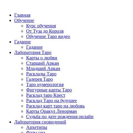
Главная
Обучение
Курс обучения
От Туза до Короля
Обучение Таро видео
Гадание
Гадание
Лаборатория Таро
Карты о любви
Старший Аркан
Младший Аркан
Расклады Таро
Галерея Таро
Таро нумерология
Фигурные карты Таро
Расклад таро Крест
Расклад Таро на будущее
Расклад карт таро на любовь
Карты Оракул Ленорман
Судьба по дате рождения онлайн
Лаборатория сновидений
Архетипы
Фазы сна