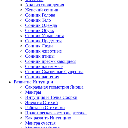
Анализ сновидения
Женский сонник
Сонник Голова
Сонник Тело
Сонник Одежда
Сонник Обувь
Сонник Украшения
Сонник Предметы
Сонник Люди
Сонник животные
Сонник птицы
Сонник пресмыкающиеся
Сонник насекомые
Сонник Сказочные Существа
Сонник растения
Развитие Интуиции
Сакральная геометрия Яноша
Мантры
Интуиция и Точка Сборки
Энергия Стихий
Работа со Стихиями
Практическая космоэнергетика
Как развить Интуицию
Мантра счастья