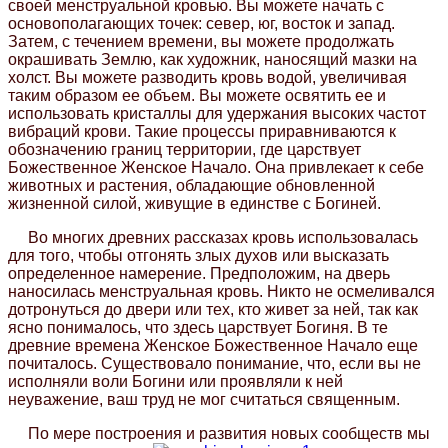
своей менструальной кровью. Вы можете начать с
основополагающих точек: север, юг, восток и запад.
Затем, с течением времени, вы можете продолжать
окрашивать Землю, как художник, наносящий мазки на
холст. Вы можете разводить кровь водой, увеличивая
таким образом ее объем. Вы можете освятить ее и
использовать кристаллы для удержания высоких частот
вибраций крови. Такие процессы приравниваются к
обозначению границ территории, где царствует
Божественное Женское Начало. Она привлекает к себе
животных и растения, обладающие обновленной
жизненной силой, живущие в единстве с Богиней.
Во многих древних рассказах кровь использовалась
для того, чтобы отгонять злых духов или высказать
определенное намерение. Предположим, на дверь
наносилась менструальная кровь. Никто не осмеливался
дотронуться до двери или тех, кто живет за ней, так как
ясно понималось, что здесь царствует Богиня. В те
древние времена Женское Божественное Начало еще
почиталось. Существовало понимание, что, если вы не
исполняли воли Богини или проявляли к ней
неуважение, ваш труд не мог считаться священным.
По мере построения и развития новых сообществ мы