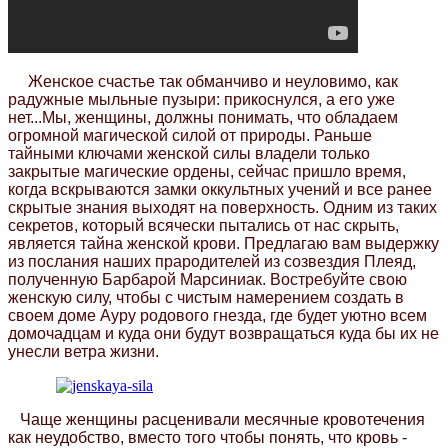
Женское счастье так обманчиво и неуловимо, как
радужные мыльные пузыри: прикоснулся, а его уже
нет...Мы, женщины, должны понимать, что обладаем
огромной магической силой от природы. Раньше
тайными ключами женской силы владели только
закрытые магические ордены, сейчас пришло время,
когда вскрываются замки оккультных учений и все ранее
скрытые знания выходят на поверхность. Одним из таких
секретов, который всячески пытались от нас скрыть,
является тайна женской крови. Предлагаю вам выдержку
из послания наших прародителей из созвездия Плеяд,
полученную Барбарой Марсиниак. Востребуйте свою
женскую силу, чтобы с чистым намерением создать в
своем доме Ауру родового гнезда, где будет уютно всем
домочадцам и куда они будут возвращаться куда бы их не
унесли ветра жизни.
Чаще женщины расценивали месячные кровотечения
как неудобство, вместо того чтобы понять, что кровь -