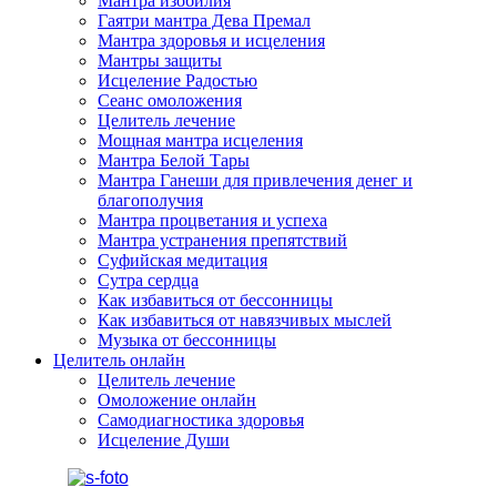
Мантра изобилия
Гаятри мантра Дева Премал
Мантра здоровья и исцеления
Мантры защиты
Исцеление Радостью
Сеанс омоложения
Целитель лечение
Мощная мантра исцеления
Мантра Белой Тары
Мантра Ганеши для привлечения денег и
благополучия
Мантра процветания и успеха
Мантра устранения препятствий
Суфийская медитация
Сутра сердца
Как избавиться от бессонницы
Как избавиться от навязчивых мыслей
Музыка от бессонницы
Целитель онлайн
Целитель лечение
Омоложение онлайн
Самодиагностика здоровья
Исцеление Души