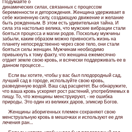
Подумайте о
динамических силах, связанных с процессом
беременности и деторождения. Женщина удерживает в
себе жизненную силу, создающую движение и желание
быть рожденным. В этом есть удивительная тайна. И
сила эта настолько велика, что мужские вибрации стали
бояться процесса и магии родов. Поскольку мужчины
забыли, каким образом можно привносить жизнь на
планету непосредственно через свое тело, они стали
бояться силы женщин. Мужчинам необходимо
привыкнуть к тому факту, что женщина ежемесячно
отдает земле свою кровь, и всячески поддерживать ее в
данном процессе...
Если вы хотите, чтобы у вас был плодородный сад,
лучший сад в городе, используйте свою кровь,
разведенную водой. Ваш сад расцветет. Вы обнаружите,
что ваша кровь ускоряет рост растений, употребляемых в
пищу. То, что женщины менструируют, - не ошибка
природы. Это один из великих даров, эликсир Богов.
Женщины аборигенных племен сохраняют свою
менструальную кровь в мешочках и используют ее для
лечения ран...