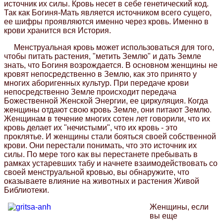
источник их силы. Кровь несет в себе генетический код.
Так как Богиня-Мать является источником всего сущего,
ее шифры проявляются именно через кровь. Именно в
крови хранится вся История.
Менструальная кровь может использоваться для того,
чтобы питать растения, "метить Землю" и дать Земле
знать, что Богиня возрождается. В основном женщины не
кровят непосредственно в Землю, как это принято у
многих аборигенных культур. При передаче крови
непосредственно Земле происходит передача
Божественной Женской Энергии, ее циркуляция. Когда
женщины отдают свою кровь Земле, они питают Землю.
Женщинам в течение многих сотен лет говорили, что их
кровь делает их "нечистыми", что их кровь - это
проклятье. И женщины стали бояться своей собственной
крови. Они перестали понимать, что это источник их
силы. По мере того как вы перестанете пребывать в
рамках устаревших табу и начнете взаимодействовать со
своей менструальной кровью, вы обнаружите, что
оказываете влияние на животных и растения Живой
Библиотеки.
Женщины, если
вы еще