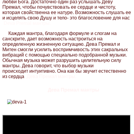
любви Бога. Достаточно один раз услышать Деву
Премал, чтобы почувствовать ее сердце и чистоту,
которая свойственна ее натуре. Возможность слушать ее
и исцелять свою Душу и тело- это благословение для нас
Deva Premal мантры.
Каждая мантра, благодаря формуле и слогам на
санскрите, дает возможность настроиться на
определенную жизненную ситуацию. Дева Премал и
Митен смогли усилить воспримчивость этих сакральных
вибраций с помощью специально подобранной музыки.
Обычная музыка может разрушить целительную силу
мантры. Дева говорит, что выбор музыки
происходит
интуитивно. Она как бы звучит естественно
из сердца
Дева Премал мантры.
Дева П
ремал мантры