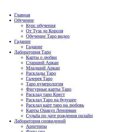
Главная
Обучение
Курс обучения
От Туза до Короля
Обучение Таро видео
Гадание
Гадание
Лаборатория Таро
Карты о любви
Старший Аркан
Младший Аркан
Расклады Таро
Галерея Таро
Таро нумерология
Фигурные карты Таро
Расклад таро Крест
Расклад Таро на будущее
Расклад карт таро на любовь
Карты Оракул Ленорман
Судьба по дате рождения онлайн
Лаборатория сновидений
Архетипы
Фазы сна