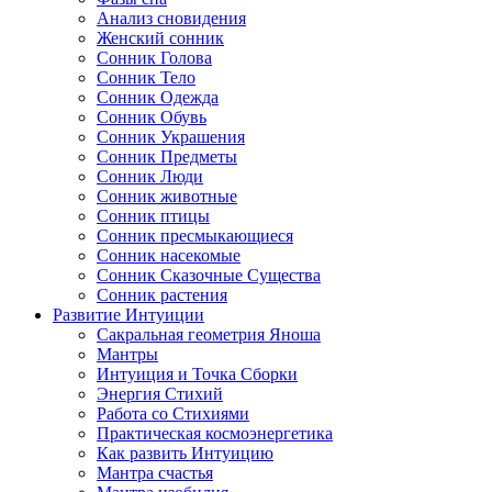
Анализ сновидения
Женский сонник
Сонник Голова
Сонник Тело
Сонник Одежда
Сонник Обувь
Сонник Украшения
Сонник Предметы
Сонник Люди
Сонник животные
Сонник птицы
Сонник пресмыкающиеся
Сонник насекомые
Сонник Сказочные Существа
Сонник растения
Развитие Интуиции
Сакральная геометрия Яноша
Мантры
Интуиция и Точка Сборки
Энергия Стихий
Работа со Стихиями
Практическая космоэнергетика
Как развить Интуицию
Мантра счастья