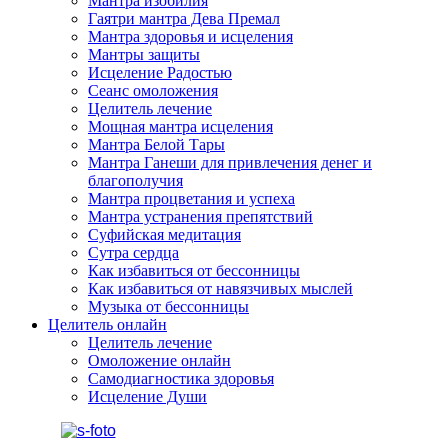
Мантра изобилия
Гаятри мантра Дева Премал
Мантра здоровья и исцеления
Мантры защиты
Исцеление Радостью
Сеанс омоложения
Целитель лечение
Мощная мантра исцеления
Мантра Белой Тары
Мантра Ганеши для привлечения денег и
благополучия
Мантра процветания и успеха
Мантра устранения препятствий
Суфийская медитация
Сутра сердца
Как избавиться от бессонницы
Как избавиться от навязчивых мыслей
Музыка от бессонницы
Целитель онлайн
Целитель лечение
Омоложение онлайн
Самодиагностика здоровья
Исцеление Души