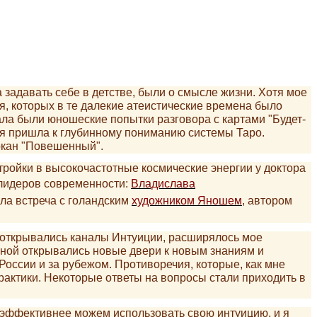
 задавать себе в детстве, были о смысле жизни. Хотя мое
, которых в те далекие атеистические времена было
чала были юношеские попытки разговора с картами "Будет-
о я пришла к глубинному пониманию системы Таро.
ркан "Повешенный".
тройки в высокочастотные космические энергии у доктора
лидеров современности:
Владислава
ла встреча с голандским
художником Яношем
, автором
 открывались каналы Интуиции, расширялось мое
мной открывались новые двери к новым знаниям и
России и за рубежом. Противоречия, которые, как мне
рактики. Некоторые ответы на вопросы стали приходить в
эффективнее можем использовать свою интуицию, и я