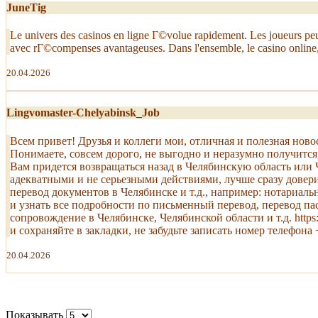
JuneTig
Le univers des casinos en ligne Г©volue rapidement. Les joueurs peuv
avec rГ©compenses avantageuses. Dans l'ensemble, le casino online, 
20.04.2026
Lingvomaster-Chelyabinsk_Job
Всем привет! Друзья и коллеги мои, отличная и полезная нов
Понимаете, совсем дорого, не выгодно и неразумно получится,
Вам придется возвращаться назад в Челябинскую область или
адекватными и не серьезными действиями, лучше сразу доверить
перевод документов в Челябинске и т.д., например: нотариал
и узнать все подробности по письменный перевод, перевод пас
сопровождение в Челябинске, Челябинской области и т.д. http
и сохраняйте в закладки, не забудьте записать номер телефона 
20.04.2026
Показывать