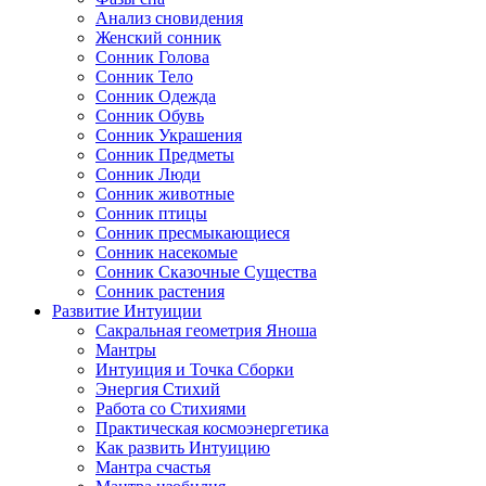
Анализ сновидения
Женский сонник
Сонник Голова
Сонник Тело
Сонник Одежда
Сонник Обувь
Сонник Украшения
Сонник Предметы
Сонник Люди
Сонник животные
Сонник птицы
Сонник пресмыкающиеся
Сонник насекомые
Сонник Сказочные Существа
Сонник растения
Развитие Интуиции
Сакральная геометрия Яноша
Мантры
Интуиция и Точка Сборки
Энергия Стихий
Работа со Стихиями
Практическая космоэнергетика
Как развить Интуицию
Мантра счастья