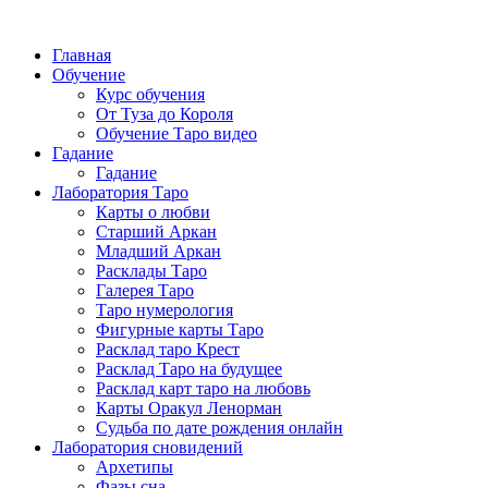
Главная
Обучение
Курс обучения
От Туза до Короля
Обучение Таро видео
Гадание
Гадание
Лаборатория Таро
Карты о любви
Старший Аркан
Младший Аркан
Расклады Таро
Галерея Таро
Таро нумерология
Фигурные карты Таро
Расклад таро Крест
Расклад Таро на будущее
Расклад карт таро на любовь
Карты Оракул Ленорман
Судьба по дате рождения онлайн
Лаборатория сновидений
Архетипы
Фазы сна