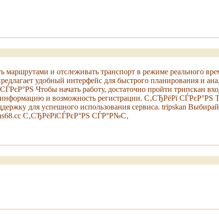
ть маршрутами и отслеживать транспорт в режиме реального врем
 предлагает удобный интерфейс для быстрого планирования и ана
СЃРєР°РЅ Чтобы начать работу, достаточно пройти трипскан вхо
ю информацию и возможность регистрации. С‚СЂРёРї СЃРєР°РЅ 
держку для успешного использования сервиса. tripskan Выбирайт
scans68.cc С‚СЂРёРїСЃРєР°РЅ СЃР°Р№С‚