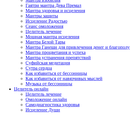
Мантра изобилия
Гаятри мантра Дева Премал
Мантра здоровья и исцеления
Мантры защиты
Исцеление Радостью
Сеанс омоложения
Целитель лечение
Мощная мантра исцеления
Мантра Белой Тары
Мантра Ганеши для привлечения денег и благопол
Мантра процветания и успеха
Мантра устранения препятствий
Суфийская медитация
Сутра сердца
Как избавиться от бессонницы
Как избавиться от навязчивых мыслей
Музыка от бессонницы
Целитель онлайн
Целитель лечение
Омоложение онлайн
Самодиагностика здоровья
Исцеление Души
.