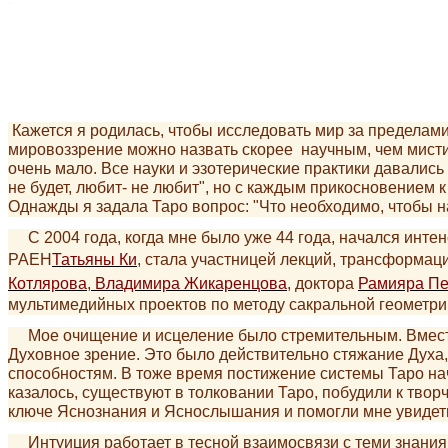
Кажется я родилась, чтобы исследовать мир за пределами
мировоззрение можно назвать скорее научным, чем мистич
очень мало. Все науки и эзотерические практики давались
не будет, любит- не любит", но с каждым прикосновением 
Однажды я задала Таро вопрос: "Что необходимо, чтобы н
С 2004 года, когда мне было уже 44 года, начался интен
РАЕН
Татьяны Ки
, стала участницей лекций, трансформа
Котлярова
,
Владимира Жикаренцова
, доктора
Рамияра Пе
мультимедийных проектов по методу сакральной геометри
Мое очищение и исцеление было стремительным. Вместе 
Духовное зрение. Это было действительно стяжание Духа
способностям. В тоже время постижение системы Таро нач
казалось, существуют в толковании Таро, побудили к твор
ключе Яснознания и Яснослышания и помогли мне увидеть 
Интуиция работает в тесной взаимосвязи с теми знания