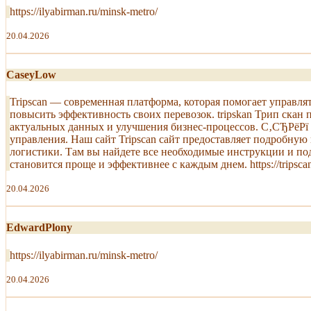
https://ilyabirman.ru/minsk-metro/
20.04.2026
CaseyLow
Tripscan — современная платформа, которая помогает управля
повысить эффективность своих перевозок. tripskan Трип скан
актуальных данных и улучшения бизнес-процессов. С‚СЂРёРї 
управления. Наш сайт Tripscan сайт предоставляет подробну
логистики. Там вы найдете все необходимые инструкции и под
становится проще и эффективнее с каждым днем. https://trip
20.04.2026
EdwardPlony
https://ilyabirman.ru/minsk-metro/
20.04.2026