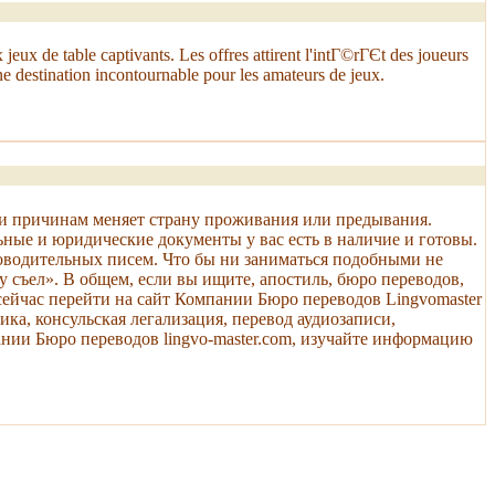
eux de table captivants. Les offres attirent l'intГ©rГЄt des joueurs
e destination incontournable pour les amateurs de jeux.
 или причинам меняет страну проживания или предывания.
ьные и юридические документы у вас есть в наличие и готовы.
роводительных писем. Что бы ни заниматься подобными не
ку съел». В общем, если вы ищите, апостиль, бюро переводов,
сейчас перейти на сайт Компании Бюро переводов Lingvomaster
ка, консульская легализация, перевод аудиозаписи,
мпании Бюро переводов lingvo-master.com, изучайте информацию