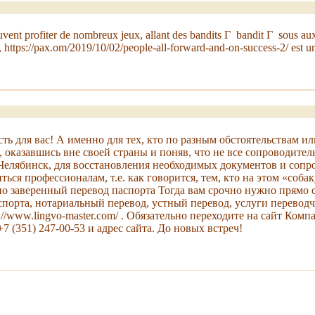
ent profiter de nombreux jeux, allant des bandits Г bandit Г sous aux j
https://pax.om/2019/10/02/people-all-forward-and-on-success-2/ est un
ость для вас! А именно для тех, кто по разным обстоятельствам
 оказавшись вне своей страны и поняв, что не все сопроводител
 Челябинск, для восстановления необходимых документов и соп
ся профессионалам, т.е. как говорится, тем, кто на этом «соба
ьно заверенный перевод паспорта Тогда вам срочно нужно прямо 
порта, нотариальный перевод, устный перевод, услуги переводчи
s://www.lingvo-master.com/ . Обязательно переходите на сайт Ко
+7 (351) 247-00-53 и адрес сайта. До новых встреч!