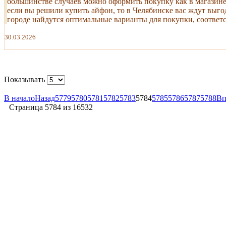
большинстве случаев можно оформить покупку как в магазине, 
если вы решили купить айфон, то в Челябинске вас ждут выго
городе найдутся оптимальные варианты для покупки, соответст
30.03.2026
Показывать
В начало
Назад
5779
5780
5781
5782
5783
5784
5785
5786
5787
5788
Вп
Страница 5784 из 16532