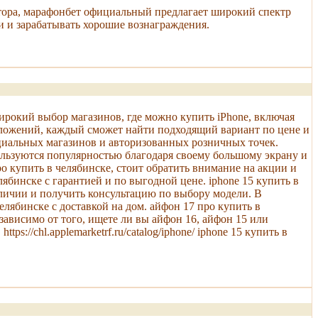
нтора, марафонбет официальный предлагает широкий спектр
и и зарабатывать хорошие вознаграждения.
ирокий выбор магазинов, где можно купить iPhone, включая
едложений, каждый сможет найти подходящий вариант по цене и
ициальных магазинов и авторизованных розничных точек.
ользуются популярностью благодаря своему большому экрану и
о купить в челябинске, стоит обратить внимание на акции и
бинске с гарантией и по выгодной цене. iphone 15 купить в
личии и получить консультацию по выбору модели. В
елябинске с доставкой на дом. айфон 17 про купить в
ависимо от того, ищете ли вы айфон 16, айфон 15 или
//chl.applemarketrf.ru/catalog/iphone/ iphone 15 купить в