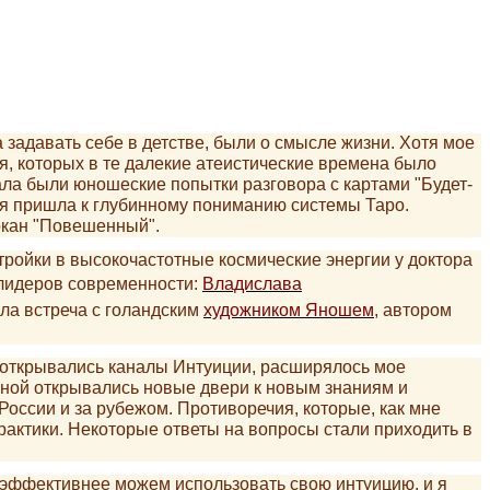
 задавать себе в детстве, были о смысле жизни. Хотя мое
, которых в те далекие атеистические времена было
чала были юношеские попытки разговора с картами "Будет-
о я пришла к глубинному пониманию системы Таро.
ркан "Повешенный".
тройки в высокочастотные космические энергии у доктора
лидеров современности:
Владислава
ла встреча с голандским
художником Яношем
, автором
 открывались каналы Интуиции, расширялось мое
мной открывались новые двери к новым знаниям и
России и за рубежом. Противоречия, которые, как мне
рактики. Некоторые ответы на вопросы стали приходить в
эффективнее можем использовать свою интуицию, и я