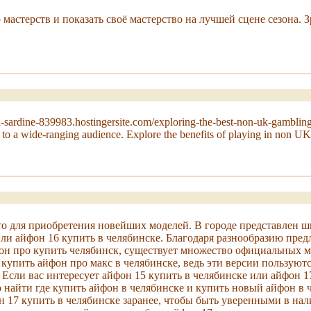
 мастерств и показать своё мастерство на лучшей сцене сезона.
-sardine-839983.hostingersite.com/exploring-the-best-non-uk-gambling-si
r to a wide-ranging audience. Explore the benefits of playing in non UK 
о для приобретения новейших моделей. В городе представлен ш
 или айфон 16 купить в челябинске. Благодаря разнообразию пр
йфон про купить челябинск, существует множество официальных 
купить айфон про макс в челябинске, ведь эти версии пользуют
сли вас интересует айфон 15 купить в челябинске или айфон 17
айти где купить айфон в челябинске и купить новый айфон в че
 17 купить в челябинске заранее, чтобы быть уверенными в на