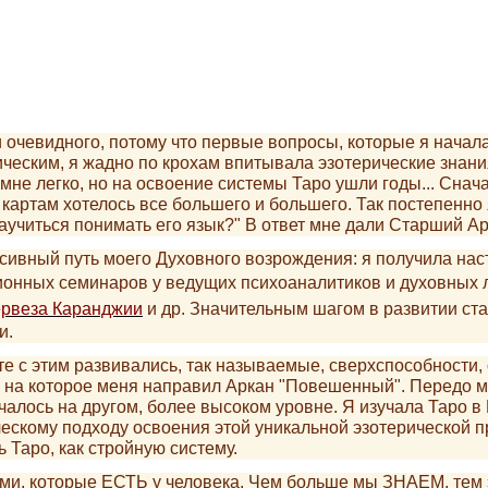
 очевидного, потому что первые вопросы, которые я начала
еским, я жадно по крохам впитывала эзотерические знания
 мне легко, но на освоение системы Таро ушли годы... Сна
к картам хотелось все большего и большего. Так постепенн
аучиться понимать его язык?" В ответ мне дали Старший А
сивный путь моего Духовного возрождения: я получила нас
ционных семинаров у ведущих психоаналитиков и духовных 
рвеза Каранджии
и др. Значительным шагом в развитии ста
и.
с этим развивались, так называемые, сверхспособности,
, на которое меня направил Аркан "Повешенный". Передо 
алось на другом, более высоком уровне. Я изучала Таро в 
ческому подходу освоения этой уникальной эзотерической п
Таро, как стройную систему.
ми, которые ЕСТЬ у человека. Чем больше мы ЗНАЕМ, тем 