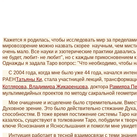
Кажется я родилась, чтобы исследовать мир за пределами
мировоззрение можно назвать скорее научным, чем мистич
очень мало. Все науки и эзотерические практики давались
не будет, любит- не любит", но с каждым прикосновением 
Однажды я задала Таро вопрос: "Что необходимо, чтобы н
С 2004 года, когда мне было уже 44 года, начался интен
РАЕН
Татьяны Ки
, стала участницей лекций, трансформа
Котлярова
,
Владимира Жикаренцова
, доктора
Рамияра Пе
мультимедийных проектов по методу сакральной геометри
Мое очищение и исцеление было стремительным. Вместе 
Духовное зрение. Это было действительно стяжание Духа
способностям. В тоже время постижение системы Таро нач
казалось, существуют в толковании Таро, побудили к твор
ключе Яснознания и Яснослышания и помогли мне увидеть 
Интуиция работает в тесной взаимосвязи с теми знания