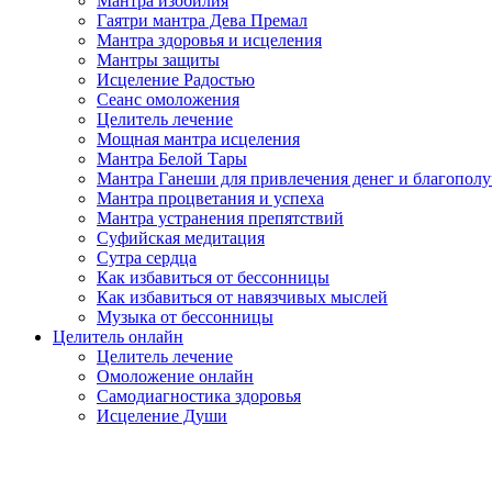
Мантра изобилия
Гаятри мантра Дева Премал
Мантра здоровья и исцеления
Мантры защиты
Исцеление Радостью
Сеанс омоложения
Целитель лечение
Мощная мантра исцеления
Мантра Белой Тары
Мантра Ганеши для привлечения денег и благопол
Мантра процветания и успеха
Мантра устранения препятствий
Суфийская медитация
Сутра сердца
Как избавиться от бессонницы
Как избавиться от навязчивых мыслей
Музыка от бессонницы
Целитель онлайн
Целитель лечение
Омоложение онлайн
Самодиагностика здоровья
Исцеление Души
.