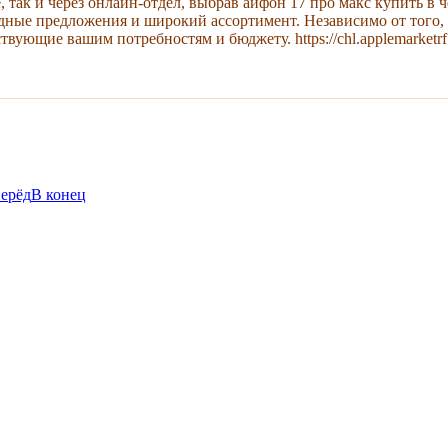
так и через онлайн-отдел, выбрав айфон 17 про макс купить в ч
дные предложения и широкий ассортимент. Независимо от того,
вующие вашим потребностям и бюджету. https://chl.applemarketrf
ерёд
В конец