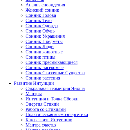
Анализ сновидения
Женский сонник
Сонник Голова
Сонник Тело
Сонник Одежда
Сонник Обувь
Сонник Украшения
Сонник Предметы
Сонник Люди
Сонник животные
Сонник птицы
Сонник пресмыкающиеся
Сонник насекомые
Сонник Сказочные Существа
Сонник растения
Развитие Интуиции
Сакральная геометрия Яноша
Мантры
Интуиция и Точка Сборки
Энергия Стихий
Работа со Стихиями
Практическая космоэнергетика
Как развить Интуицию
Мантра счастья