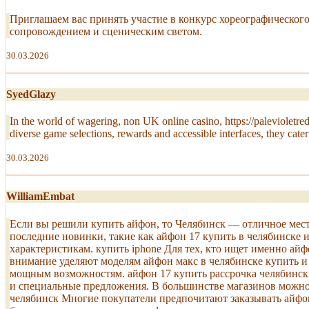
Приглашаем вас принять участие в конкурс хореографического
сопровождением и сценическим светом.
30.03.2026
SyedGlazy
In the world of wagering, non UK online casino, https://palevioletred
diverse game selections, rewards and accessible interfaces, they cate
30.03.2026
WilliamEmbat
Если вы решили купить айфон, то Челябинск — отличное мест
последние новинки, такие как айфон 17 купить в челябинске
характеристикам. купить iphone Для тех, кто ищет именно а
внимание уделяют моделям айфон макс в челябинске купить и 
мощным возможностям. айфон 17 купить рассрочка челябинск Е
и специальные предложения. В большинстве магазинов можно н
челябинск Многие покупатели предпочитают заказывать айфон