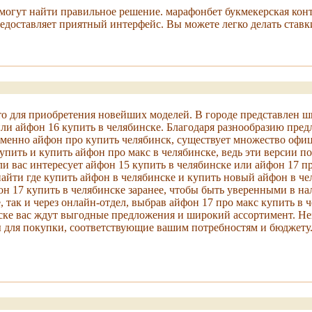
помогут найти правильное решение. марафонбет букмекерская ко
едоставляет приятный интерфейс. Вы можете легко делать ставк
о для приобретения новейших моделей. В городе представлен ш
 или айфон 16 купить в челябинске. Благодаря разнообразию пр
т именно айфон про купить челябинск, существует множество оф
пить и купить айфон про макс в челябинске, ведь эти версии п
 вас интересует айфон 15 купить в челябинске или айфон 17 пр
ти где купить айфон в челябинске и купить новый айфон в челя
н 17 купить в челябинске заранее, чтобы быть уверенными в на
так и через онлайн-отдел, выбрав айфон 17 про макс купить в ч
ске вас ждут выгодные предложения и широкий ассортимент. Нез
я покупки, соответствующие вашим потребностям и бюджету. https: