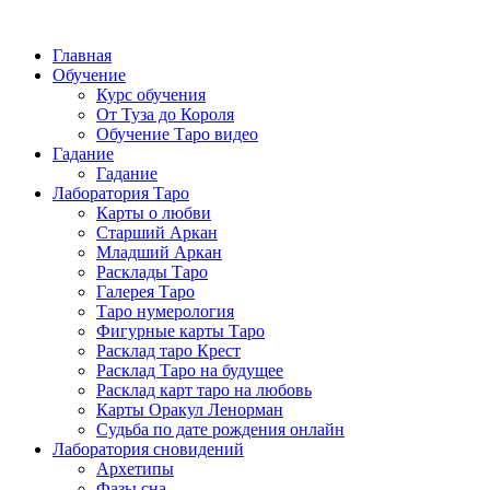
Главная
Обучение
Курс обучения
От Туза до Короля
Обучение Таро видео
Гадание
Гадание
Лаборатория Таро
Карты о любви
Старший Аркан
Младший Аркан
Расклады Таро
Галерея Таро
Таро нумерология
Фигурные карты Таро
Расклад таро Крест
Расклад Таро на будущее
Расклад карт таро на любовь
Карты Оракул Ленорман
Судьба по дате рождения онлайн
Лаборатория сновидений
Архетипы
Фазы сна