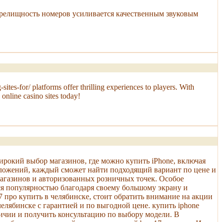
 Зрелищность номеров усиливается качественным звуковым
tes-for/ platforms offer thrilling experiences to players. With
online casino sites today!
ирокий выбор магазинов, где можно купить iPhone, включая
едложений, каждый сможет найти подходящий вариант по цене и
магазинов и авторизованных розничных точек. Особое
ся популярностью благодаря своему большому экрану и
 про купить в челябинске, стоит обратить внимание на акции
лябинске с гарантией и по выгодной цене. купить iphone
личии и получить консультацию по выбору модели. В